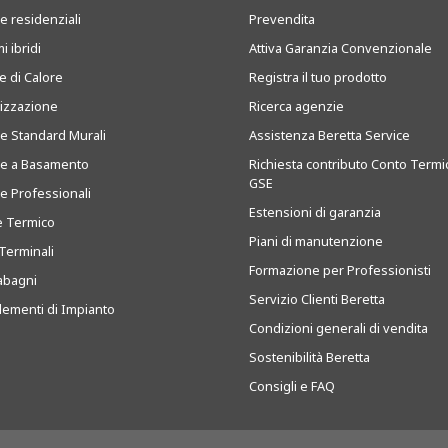
e residenziali
Prevendita
i ibridi
Attiva Garanzia Convenzionale
 di Calore
Registra il tuo prodotto
tizzazione
Ricerca agenzie
ie Standard Murali
Assistenza Beretta Service
ie a Basamento
Richiesta contributo Conto Termi
GSE
ie Professionali
Estensioni di garanzia
e Termico
Piani di manutenzione
Terminali
Formazione per Professionisti
abagni
Servizio Clienti Beretta
ementi di Impianto
Condizioni generali di vendita
Sostenibilità Beretta
Consigli e FAQ