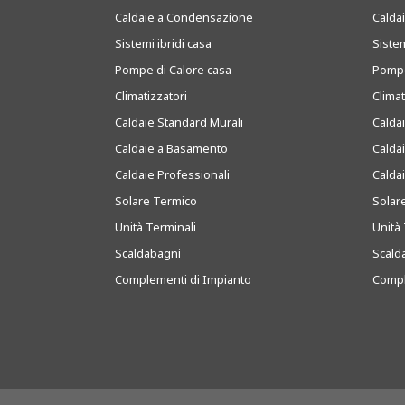
Caldaie a Condensazione
Caldai
Sistemi ibridi casa
Sistem
Pompe di Calore casa
Pompe
Climatizzatori
Clima
Caldaie Standard Murali
Calda
Caldaie a Basamento
Calda
Caldaie Professionali
Calda
Solare Termico
Solar
Unità Terminali
Unità 
Scaldabagni
Scald
Complementi di Impianto
Compl