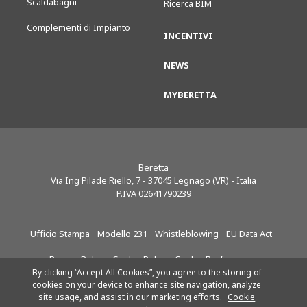
Scaldabagni
Ricerca BIM
Complementi di Impianto
INCENTIVI
NEWS
MYBERETTA
Beretta
Via Ing Pilade Riello, 7
-
37045
Legnago (VR) - Italia
P.IVA 02641790239
Ufficio Stampa
Modello 231
Whistleblowing
EU Data Act
Privacy Policy
Cookie Policy
Cookie Preferences
By clicking “Accept All Cookies”, you agree to the storing of
cookies on your device to enhance site navigation, analyze
site usage, and assist in our marketing efforts.
Cookie
Riello S.p.A.
Seguici su: