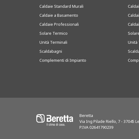
Caldaie Standard Murali
Calda
Caldaie a Basamento
Calda
Caldaie Professionali
Calda
Solare Termico
Solar
Unità Terminali
Unità 
Scaldabagni
Scald
Complementi di Impianto
Compl
Beretta
Via Ing Pilade Riello, 7
-
37045
Le
P.IVA 02641790239