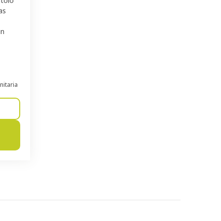
atoio
as
in
nitaria