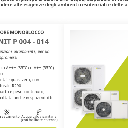
ndere alle esigenze degli ambienti residenziali e delle 
LORE MONOBLOCCO
IT P 004 - 014
enzione all’ambiente, per un
mpromessi
ica A+++ (35°C) o A++ (55°C)
to
tale quasi zero, con
aturale R290
patta e peso contenuto,
cilitata anche in spazi ridotti
frescamento
Acqua calda sanitaria
(con bollitore esterno)