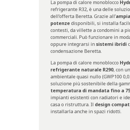
La pompa di calore monoblocco
Hyd
refrigerante R32, è una delle soluzio
dell’offerta Beretta. Grazie all’
ampia
potenze
disponibili, si installa faci
contesti, da villette a condomini a pi
commerciali. Può funzionare in mod
oppure integrarsi in
sistemi ibridi
c
condensazione Beretta.
La pompa di calore monoblocco
Hydr
refrigerante naturale R290
, con u
ambientale quasi nullo (GWP100 0,02
soluzione più sostenibile della gam
temperatura di mandata fino a 75
impianti esistenti con radiatori e id
casa o ristruttura. Il
design compat
installarla anche in spazi ridotti.