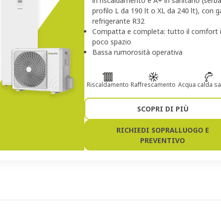
in riscaldamento e A+ in sanitario (serb
profilo L da 190 lt o XL da 240 lt), con g
refrigerante R32
Compatta e completa: tutto il comfort 
poco spazio
Bassa rumorosità operativa
Riscaldamento
Raffrescamento
Acqua calda sa
SCOPRI DI PIÙ
RICHIEDI SOPRALLUOGO E
PREVENTIVO