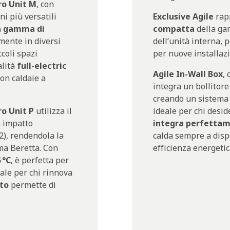
ro Unit M
, con
ni più versatili
Exclusive Agile
rap
 gamma di
compatta
della ga
lmente in diversi
dell’unità interna, 
ccoli spazi
per nuove installazi
alità
full-electric
Agile In-Wall Box
,
on caldaie a
integra un bollitore
creando un sistema c
o Unit P
utilizza il
ideale per chi desi
n impatto
integra perfettame
), rendendola la
calda sempre a disp
ma Beretta. Con
efficienza energetic
 °C
, è perfetta per
eale per chi rinnova
to
permette di