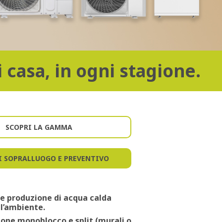
 casa, in ogni stagione.
SCOPRI LA GAMMA
I SOPRALLUOGO E PREVENTIVO
e
produzione di acqua calda
ll’ambiente
.
sione
monoblocco e split (murali o