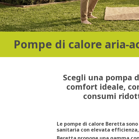
Pompe di calore aria-ac
Scegli una
pompa di
comfort ideale, c
consumi ridot
Le
pompe di calore Beretta
sono 
sanitaria
con
elevata efficienza
Beretta propone una gamma comp