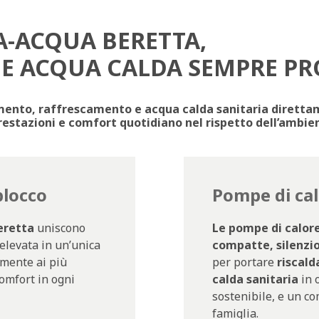
A-ACQUA BERETTA,
 E ACQUA CALDA SEMPRE PR
ento, raffrescamento e acqua calda sanitaria direttam
prestazioni e comfort quotidiano nel rispetto dell’ambie
blocco
Pompe di cal
eretta
uniscono
Le pompe di calore
 elevata in un’unica
compatte, silenzios
amente ai più
per portare
riscal
comfort in ogni
calda sanitaria
in 
sostenibile, e un co
famiglia.