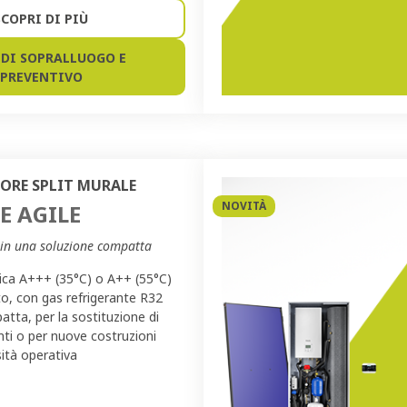
SCOPRI DI PIÙ
EDI SOPRALLUOGO E
PREVENTIVO
ORE SPLIT MURALE
NOVITÀ
E AGILE
a in una soluzione compatta
ica A+++ (35°C) o A++ (55°C)
to, con gas refrigerante R32
tta, per la sostituzione di
nti o per nuove costruzioni
ità operativa