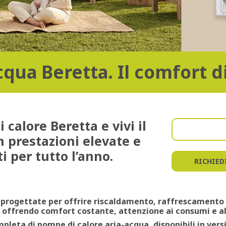
qua Beretta. Il comfort di
 calore Beretta
e vivi il
on
prestazioni elevate
e
ti
per tutto l’anno.
RICHIED
progettate per offrire
riscaldamento
,
raffrescamento
, offrendo
comfort costante
,
attenzione ai consumi e a
leta di pompe di calore aria-acqua
, disponibili in ver