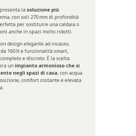
presenta la
soluzione più
mma, con soli 270 mm di profondità
perfetta per sostituire una caldaia o
oni anche in spazi molto ridotti.
 con design elegante ad incasso,
 da 160 lt e funzionalità smart,
ompleto e discreto. È la scelta
dera un
impianto armonioso che si
nte negli spazi di casa
, con acqua
osizione, comfort costante e elevata
a.