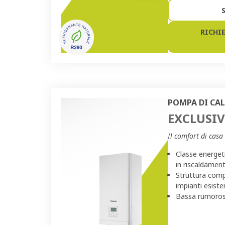
RICHI
POMPA DI CAL
EXCLUSIV
Il comfort di cas
Classe energet
in riscaldamen
Struttura compa
impianti esiste
Bassa rumoros