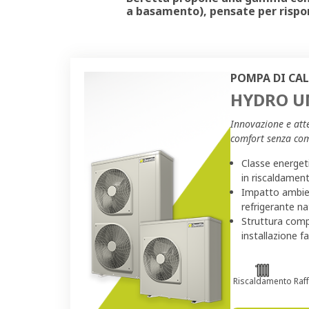
a basamento)
, pensate per rispo
POMPA DI CA
HYDRO UN
Innovazione e att
comfort senza co
Classe energet
in riscaldamen
Impatto ambien
refrigerante n
Struttura com
installazione fa
Riscaldamento
Raf