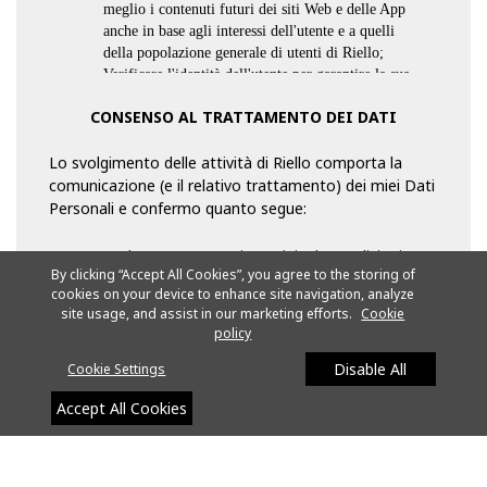
meglio i contenuti futuri dei siti Web e delle App
anche in base agli interessi dell'utente e a quelli
della popolazione generale di utenti di Riello;
Verificare l'identità dell'utente per garantire la sua
sicurezza ovvero per consentire il raggiungimento
CONSENSO AL TRATTAMENTO DEI DATI
degli altri scopi elencati qui;
Analizzare il comportamento dell'Utente sul sito
Lo svolgimento delle attività di Riello comporta la
Web di Riello e sulle proprie App;
Ottenere i dati sulla posizione per fornire le
comunicazione (e il relativo trattamento) dei miei Dati
informazioni o i servizi richiesti;
Personali e confermo quanto segue:
Fornire servizi agli investitori;
Proteggere dalle frodi o indagare su attività illegali
Ho letto e accetto i termini e le condizioni
sospette o effettive;
By clicking “Accept All Cookies”, you agree to the storing of
di cui alla presente Informativa sulla
Rispondere ad una richiesta legale legittima delle
cookies on your device to enhance site navigation, analyze
privacy (sono consapevole che il mancato
site usage, and assist in our marketing efforts.
Cookie
autorità preposte all'applicazione della legge o di
conferimento dei dati comporta
policy
altri enti governativi; o
l’impossibilità per Riello di completare la
Condurre indagini per garantire la conformità agli
transazione o di fornire le informazioni, i
Disable All
Cookie Settings
ed il rispetto degli obblighi legali.
servizi o i prodotti da me richiesti).
Accept All Cookies
Dove vengono archiviate le informazioni personali?
Desidero ricevere comunicazioni
promozionali da Riello, su prodotti,