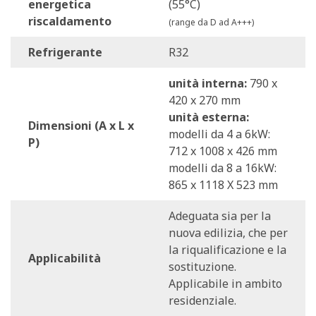
energetica
(55°C)
potrà essere modificata in seguito, rivolgendosi al
riscaldamento
(range da D ad A+++)
Servizio di Assistenza Tecnica.
Refrigerante
R32
unità interna:
790 x
420 x 270 mm
unità esterna:
Dimensioni (A x L x
modelli da 4 a 6kW:
P)
712 x 1008 x 426 mm
modelli da 8 a 16kW:
865 x 1118 X 523 mm
Adeguata sia per la
nuova edilizia, che per
la riqualificazione e la
Applicabilità
sostituzione.
Applicabile in ambito
residenziale.