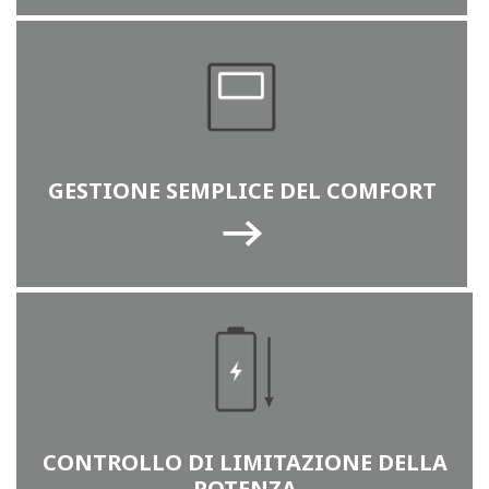
GESTIONE SEMPLICE DEL COMFORT
caldaia murale a
pannello solare termico, per la
condensazione
produzione di ACS
È possibile anche l’abbinamento con una caldaia a
condensazione Beretta e/o con pannelli solari in caso
di sistema ibrido.
CONTROLLO DI LIMITAZIONE DELLA
POTENZA