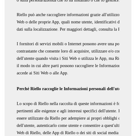
o sulla persona/azienda che lo ha installato o che lo gestisce.
Riello può anche raccogliere informazioni grazie all'utilizzo, da parte 
Web o delle proprie App, quali nome utente, identificativi del dispositi
dati sulla localizzazione. Per maggiori dettagli, consulta la Politica su
I fornitori di servizi mobili o Internet possono avere una posizione o 
contrastante che consente loro di acquisire, utilizzare e/o conservare 
dell'utente quando visita i Siti Web o utilizza le App, ma Riello non 
il modo in cui altre parti possono raccogliere le Informazioni persona
accede ai Siti Web o alle App.
Perché Riello raccoglie le Informazioni personali dell'utente?
Lo scopo di Riello nella raccolta di queste informazioni è fornire serv
pertinenti alle esigenze e agli interessi specifici dell'utente. Le infor
essere utilizzate da Riello per adempiere ai propri obblighi contrattual
dell'utente, autenticarlo come utente e consentire a quest'ultimo l'acce
Web di Riello, delle App di Riello o dei siti di social media o consent