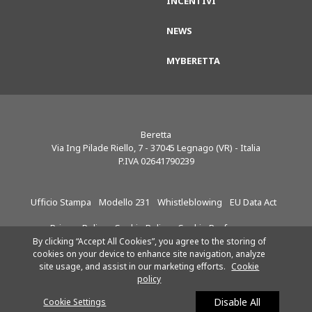
INCENTIVI
NEWS
MYBERETTA
Beretta
Via Ing Pilade Riello, 7
-
37045
Legnago (VR) - Italia
P.IVA 02641790239
Ufficio Stampa
Modello 231
Whistleblowing
EU Data Act
Privacy Policy
Cookie Policy
Cookie Preferences
By clicking “Accept All Cookies”, you agree to the storing of
cookies on your device to enhance site navigation, analyze
site usage, and assist in our marketing efforts.
Cookie
Riello S.p.A.
Seguici su:
policy
SOCIETÀ SOGGETTA ALLA
DIREZIONE E AL
Disable All
Cookie Settings
COORDINAMENTO DI