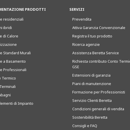
ENTAZIONE PRODOTTI
SERVIZI
e residenziali
Prevendita
i ibridi
Attiva Garanzia Convenzionale
 di Calore
Registra il tuo prodotto
tizzazione
Ricerca agenzie
ie Standard Murali
Assistenza Beretta Service
ie a Basamento
Richiesta contributo Conto Termi
GSE
ie Professionali
Estensioni di garanzia
e Termico
Piani di manutenzione
Terminali
Formazione per Professionisti
abagni
Servizio Clienti Beretta
ementi di Impianto
Condizioni generali di vendita
Sostenibilità Beretta
Consigli e FAQ