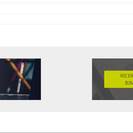
RICE
BI