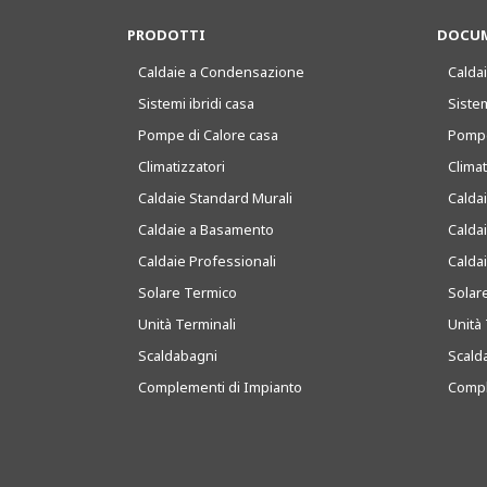
PRODOTTI
DOCUM
Caldaie a Condensazione
Caldai
Sistemi ibridi casa
Sistem
Pompe di Calore casa
Pompe
Climatizzatori
Clima
Caldaie Standard Murali
Calda
Caldaie a Basamento
Calda
Caldaie Professionali
Calda
Solare Termico
Solar
Unità Terminali
Unità 
Scaldabagni
Scald
Complementi di Impianto
Compl