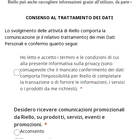
Riello può anche raccogliere informazioni grazie all'utilizzo, da parte dell'u
Web o delle proprie App, quali nome utente, identificativi del dispositivo, i
dati sulla localizzazione. Per maggiori dettagli, consulta la Politica sui coo
CONSENSO AL TRATTAMENTO DEI DATI
Lo svolgimento delle attività di Riello comporta la
I fornitori di servizi mobili o Internet possono avere una posizione o una p
comunicazione (e il relativo trattamento) dei miei Dati
contrastante che consente loro di acquisire, utilizzare e/o conservare le In
Personali e confermo quanto segue:
dell'utente quando visita i Siti Web o utilizza le App, ma Riello non è resp
il modo in cui altre parti possono raccogliere le Informazioni personali del
Ho letto e accetto i termini e le condizioni di cui
accede ai Siti Web o alle App.
alla presente Informativa sulla privacy (sono
consapevole che il mancato conferimento dei dati
comporta l’impossibilità per Riello di completare
Perché Riello raccoglie le Informazioni personali dell'utente?
la transazione o di fornire le informazioni, i servizi
o i prodotti da me richiesti).
Lo scopo di Riello nella raccolta di queste informazioni è fornire servizi e
pertinenti alle esigenze e agli interessi specifici dell'utente. Le informazio
essere utilizzate da Riello per adempiere ai propri obblighi contrattuali, ris
Desidero ricevere comunicazioni promozionali
dell'utente, autenticarlo come utente e consentire a quest'ultimo l'accesso a
da Riello, su prodotti, servizi, eventi e
Web di Riello, delle App di Riello o dei siti di social media o consentirgli 
promozioni.
posizione presso Riello.
Acconsento