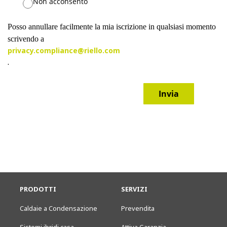
Non acconsento
Ad eccezione dei casi in cui le Informazioni personali vengano utilizzate a
con l'utente o per adempiere a un obbligo di legge, l'utilizzo da parte di R
Posso annullare facilmente la mia iscrizione in qualsiasi momento
personali dell'utente avverrà solo per interessi commerciali legittimi, come
scrivendo a
privacy.compliance@riello.com
Le Informazioni personali raccolte per mezzo dei siti Web o delle App poss
.
per:
Fornire le informazioni, i prodotti o i servizi richiesti;
Invia
Rispondere alla richiesta dell'utente o elaborare ulteriormente
il modulo inviato dall'utente;
Pubblicizzare prodotti, servizi, promozioni, corsi di
formazione ed eventi di o relativi a Riello;
Porre in essere normali attività di impresa quali la
comunicazione con la clientela e la pianificazione aziendale;
Sviluppare nuove offerte, migliorare la qualità dei prodotti,
servizi, siti Web e App, migliorare e personalizzare l'esperienza
dell'utente e preparare al meglio i contenuti futuri dei siti Web
PRODOTTI
SERVIZI
e delle App anche in base agli interessi dell'utente e a quelli
della popolazione generale di utenti di Riello;
Caldaie a Condensazione
Prevendita
Verificare l'identità dell'utente per garantire la sua sicurezza
ovvero per consentire il raggiungimento degli altri scopi