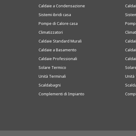
Caldaie a Condensazione
Caldai
Sistemi ibridi casa
Sistem
Pompe di Calore casa
Pompe
Climatizzatori
Clima
Caldaie Standard Murali
Calda
Caldaie a Basamento
Calda
Caldaie Professionali
Calda
Solare Termico
Solar
Unità Terminali
Unità 
Scaldabagni
Scald
Complementi di Impianto
Compl