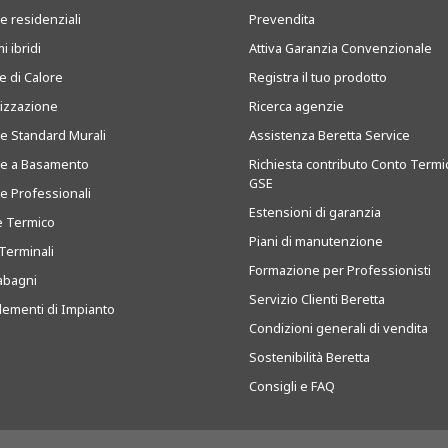
e residenziali
Prevendita
i ibridi
Attiva Garanzia Convenzionale
 di Calore
Registra il tuo prodotto
tizzazione
Ricerca agenzie
ie Standard Murali
Assistenza Beretta Service
ie a Basamento
Richiesta contributo Conto Termi
GSE
ie Professionali
Estensioni di garanzia
e Termico
Piani di manutenzione
Terminali
Formazione per Professionisti
abagni
Servizio Clienti Beretta
ementi di Impianto
Condizioni generali di vendita
Sostenibilità Beretta
Consigli e FAQ