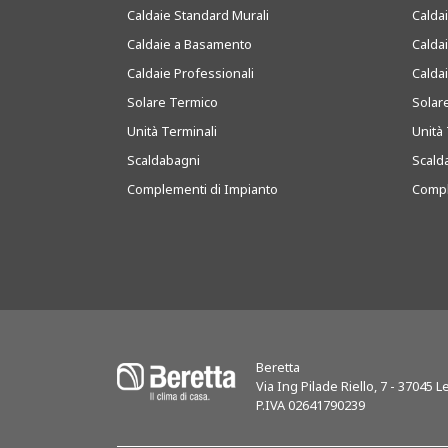
Caldaie Standard Murali
Calda
Caldaie a Basamento
Calda
Caldaie Professionali
Calda
Solare Termico
Solar
Unità Terminali
Unità 
Scaldabagni
Scald
Complementi di Impianto
Compl
Beretta
Via Ing Pilade Riello, 7
-
37045
Le
P.IVA 02641790239