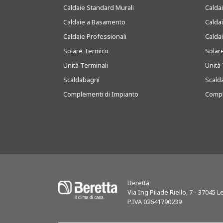
Caldaie Standard Murali
Calda
Caldaie a Basamento
Calda
Caldaie Professionali
Calda
Solare Termico
Solar
Unità Terminali
Unità 
Scaldabagni
Scald
Complementi di Impianto
Compl
Beretta
Via Ing Pilade Riello, 7
-
37045
Le
P.IVA 02641790239