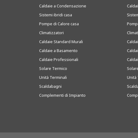
Caldaie a Condensazione
Caldai
Sistemi ibridi casa
Sistem
Pompe di Calore casa
Pompe
Climatizzatori
Clima
Caldaie Standard Murali
Calda
Caldaie a Basamento
Calda
Caldaie Professionali
Calda
Solare Termico
Solar
Unità Terminali
Unità 
Scaldabagni
Scald
Complementi di Impianto
Compl