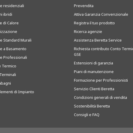
e residenziali
Prevendita
i ibridi
Attiva Garanzia Convenzionale
 di Calore
Registra il tuo prodotto
tizzazione
Ricerca agenzie
ie Standard Murali
Assistenza Beretta Service
ie a Basamento
Richiesta contributo Conto Termi
GSE
ie Professionali
Estensioni di garanzia
e Termico
Piani di manutenzione
Terminali
Formazione per Professionisti
abagni
Servizio Clienti Beretta
ementi di Impianto
Condizioni generali di vendita
Sostenibilità Beretta
Consigli e FAQ