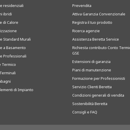
e residenziali
Prevendita
i ibridi
Attiva Garanzia Convenzionale
 di Calore
Registra il tuo prodotto
tizzazione
Ricerca agenzie
ie Standard Murali
Assistenza Beretta Service
ie a Basamento
Richiesta contributo Conto Termi
GSE
ie Professionali
Estensioni di garanzia
e Termico
Piani di manutenzione
Terminali
Formazione per Professionisti
abagni
Servizio Clienti Beretta
ementi di Impianto
Condizioni generali di vendita
Sostenibilità Beretta
Consigli e FAQ