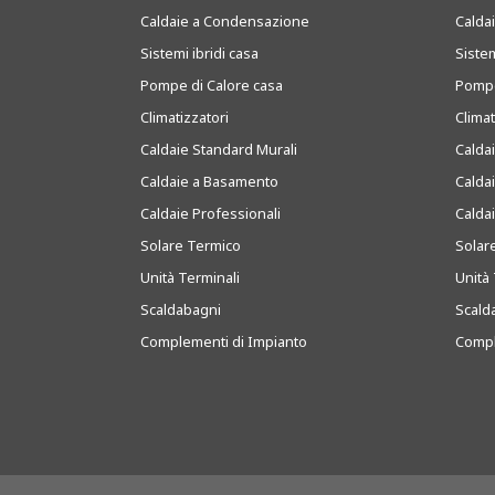
Caldaie a Condensazione
Caldai
Sistemi ibridi casa
Sistem
Pompe di Calore casa
Pompe
Climatizzatori
Clima
Caldaie Standard Murali
Calda
Caldaie a Basamento
Calda
Caldaie Professionali
Calda
Solare Termico
Solar
Unità Terminali
Unità 
Scaldabagni
Scald
Complementi di Impianto
Compl