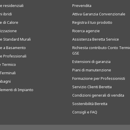
e residenziali
Prevendita
i ibridi
Attiva Garanzia Convenzionale
 di Calore
Registra il tuo prodotto
tizzazione
Ricerca agenzie
ie Standard Murali
Assistenza Beretta Service
ie a Basamento
Richiesta contributo Conto Termi
GSE
ie Professionali
Estensioni di garanzia
e Termico
Piani di manutenzione
Terminali
Formazione per Professionisti
abagni
Servizio Clienti Beretta
ementi di Impianto
Condizioni generali di vendita
Sostenibilità Beretta
Consigli e FAQ