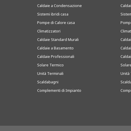
Caldaie a Condensazione
Caldai
Sistemi ibridi casa
Sistem
Pompe di Calore casa
Pompe
Climatizzatori
Clima
Caldaie Standard Murali
Calda
Caldaie a Basamento
Calda
Caldaie Professionali
Calda
Solare Termico
Solar
Unità Terminali
Unità 
Scaldabagni
Scald
Complementi di Impianto
Compl