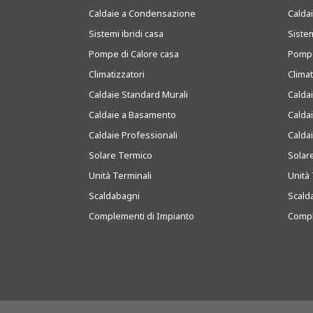
Caldaie a Condensazione
Caldai
Sistemi ibridi casa
Sistem
Pompe di Calore casa
Pompe
Climatizzatori
Clima
Caldaie Standard Murali
Calda
Caldaie a Basamento
Calda
Caldaie Professionali
Calda
Solare Termico
Solar
Unità Terminali
Unità 
Scaldabagni
Scald
Complementi di Impianto
Compl