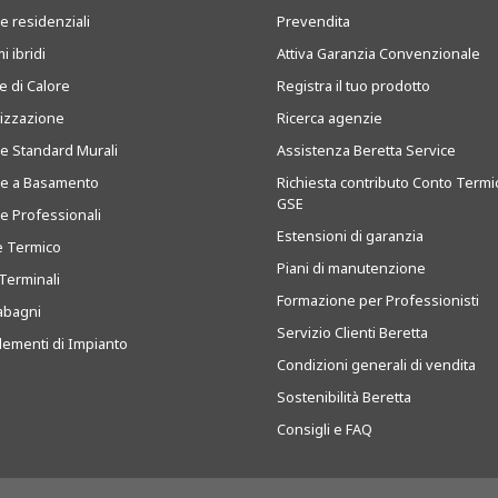
e residenziali
Prevendita
i ibridi
Attiva Garanzia Convenzionale
 di Calore
Registra il tuo prodotto
tizzazione
Ricerca agenzie
ie Standard Murali
Assistenza Beretta Service
ie a Basamento
Richiesta contributo Conto Termi
GSE
ie Professionali
Estensioni di garanzia
e Termico
Piani di manutenzione
Terminali
Formazione per Professionisti
abagni
Servizio Clienti Beretta
ementi di Impianto
Condizioni generali di vendita
Sostenibilità Beretta
Consigli e FAQ