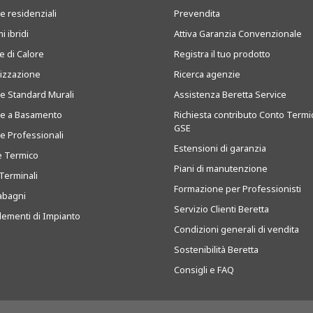
e residenziali
Prevendita
i ibridi
Attiva Garanzia Convenzionale
 di Calore
Registra il tuo prodotto
tizzazione
Ricerca agenzie
ie Standard Murali
Assistenza Beretta Service
ie a Basamento
Richiesta contributo Conto Termi
GSE
ie Professionali
Estensioni di garanzia
e Termico
Piani di manutenzione
Terminali
Formazione per Professionisti
abagni
Servizio Clienti Beretta
ementi di Impianto
Condizioni generali di vendita
Sostenibilità Beretta
Consigli e FAQ