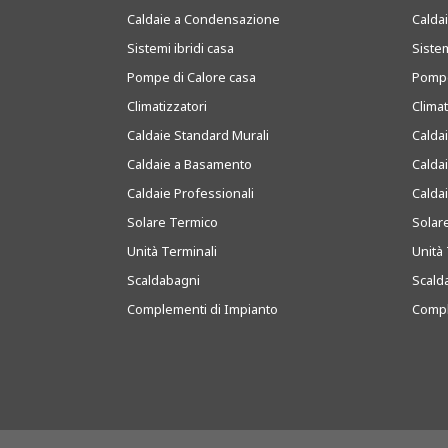
Caldaie a Condensazione
Caldai
Sistemi ibridi casa
Sistem
Pompe di Calore casa
Pompe
Climatizzatori
Clima
Caldaie Standard Murali
Calda
Caldaie a Basamento
Calda
Caldaie Professionali
Calda
Solare Termico
Solar
Unità Terminali
Unità 
Scaldabagni
Scald
Complementi di Impianto
Compl