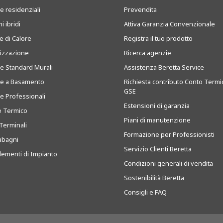
e residenziali
Prevendita
i ibridi
Attiva Garanzia Convenzionale
 di Calore
Registra il tuo prodotto
tizzazione
Ricerca agenzie
ie Standard Murali
Assistenza Beretta Service
ie a Basamento
Richiesta contributo Conto Termi
GSE
ie Professionali
Estensioni di garanzia
e Termico
Piani di manutenzione
Terminali
Formazione per Professionisti
abagni
Servizio Clienti Beretta
ementi di Impianto
Condizioni generali di vendita
Sostenibilità Beretta
Consigli e FAQ