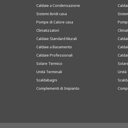
Caldaie a Condensazione
Caldai
Sistemi ibridi casa
Sistem
Pompe di Calore casa
Pompe
Climatizzatori
Clima
Caldaie Standard Murali
Calda
Caldaie a Basamento
Calda
Caldaie Professionali
Calda
Solare Termico
Solar
Unità Terminali
Unità 
Scaldabagni
Scald
Complementi di Impianto
Compl