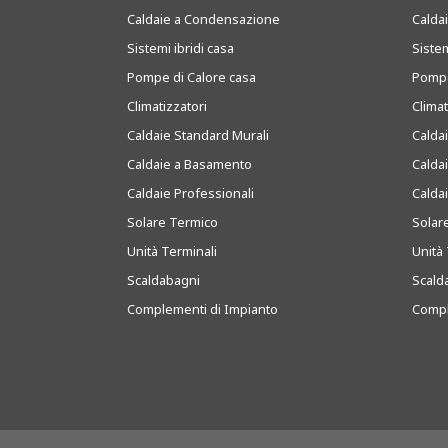
Caldaie a Condensazione
Caldai
Sistemi ibridi casa
Sistem
Pompe di Calore casa
Pompe
Climatizzatori
Clima
Caldaie Standard Murali
Calda
Caldaie a Basamento
Calda
Caldaie Professionali
Calda
Solare Termico
Solar
Unità Terminali
Unità 
Scaldabagni
Scald
Complementi di Impianto
Compl