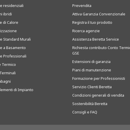
e residenziali
Prevendita
i ibridi
Attiva Garanzia Convenzionale
 di Calore
Registra il tuo prodotto
tizzazione
Ricerca agenzie
ie Standard Murali
Assistenza Beretta Service
ie a Basamento
Richiesta contributo Conto Termi
GSE
ie Professionali
Estensioni di garanzia
e Termico
Piani di manutenzione
Terminali
Formazione per Professionisti
abagni
Servizio Clienti Beretta
ementi di Impianto
Condizioni generali di vendita
Sostenibilità Beretta
Consigli e FAQ