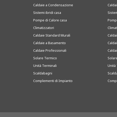
Caldaie a Condensazione
Caldai
Sistemi ibridi casa
Sistem
Pompe di Calore casa
Pompe
Climatizzatori
Clima
Caldaie Standard Murali
Calda
Caldaie a Basamento
Calda
Caldaie Professionali
Calda
Solare Termico
Solar
Unità Terminali
Unità 
Scaldabagni
Scald
Complementi di Impianto
Compl