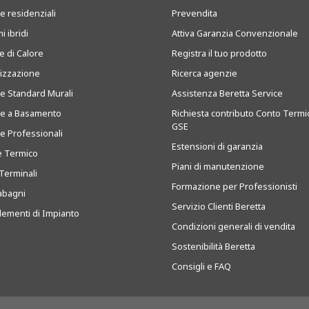
e residenziali
Prevendita
i ibridi
Attiva Garanzia Convenzionale
 di Calore
Registra il tuo prodotto
tizzazione
Ricerca agenzie
ie Standard Murali
Assistenza Beretta Service
ie a Basamento
Richiesta contributo Conto Termi
GSE
ie Professionali
Estensioni di garanzia
e Termico
Piani di manutenzione
Terminali
Formazione per Professionisti
abagni
Servizio Clienti Beretta
ementi di Impianto
Condizioni generali di vendita
Sostenibilità Beretta
Consigli e FAQ