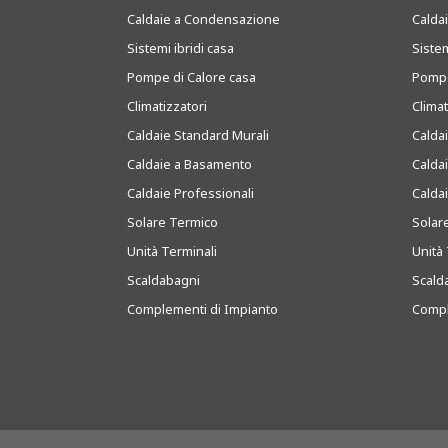
Caldaie a Condensazione
Caldai
Sistemi ibridi casa
Sistem
Pompe di Calore casa
Pompe
Climatizzatori
Clima
Caldaie Standard Murali
Calda
Caldaie a Basamento
Calda
Caldaie Professionali
Calda
Solare Termico
Solar
Unità Terminali
Unità 
Scaldabagni
Scald
Complementi di Impianto
Compl