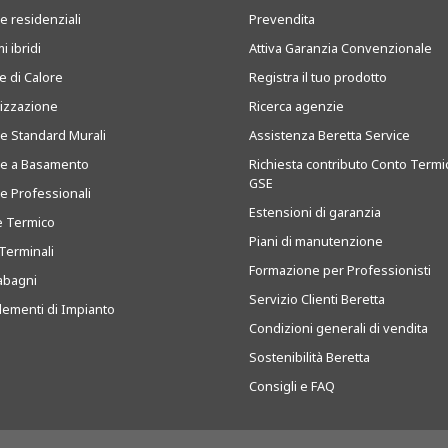
e residenziali
Prevendita
i ibridi
Attiva Garanzia Convenzionale
 di Calore
Registra il tuo prodotto
tizzazione
Ricerca agenzie
ie Standard Murali
Assistenza Beretta Service
ie a Basamento
Richiesta contributo Conto Termi
GSE
ie Professionali
Estensioni di garanzia
e Termico
Piani di manutenzione
Terminali
Formazione per Professionisti
abagni
Servizio Clienti Beretta
ementi di Impianto
Condizioni generali di vendita
Sostenibilità Beretta
Consigli e FAQ