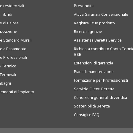
e residenziali
Prevendita
i ibridi
Attiva Garanzia Convenzionale
 di Calore
Registra il tuo prodotto
tizzazione
Ricerca agenzie
ie Standard Murali
Assistenza Beretta Service
ie a Basamento
Richiesta contributo Conto Termi
GSE
ie Professionali
Estensioni di garanzia
e Termico
Piani di manutenzione
Terminali
Formazione per Professionisti
abagni
Servizio Clienti Beretta
ementi di Impianto
Condizioni generali di vendita
Sostenibilità Beretta
Consigli e FAQ