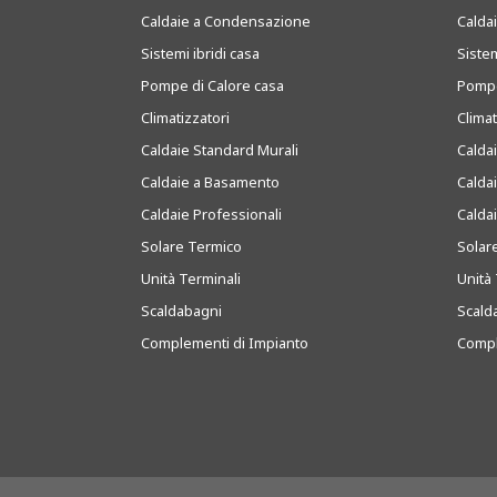
Caldaie a Condensazione
Caldai
Sistemi ibridi casa
Sistem
Pompe di Calore casa
Pompe
Climatizzatori
Clima
Caldaie Standard Murali
Calda
Caldaie a Basamento
Calda
Caldaie Professionali
Calda
Solare Termico
Solar
Unità Terminali
Unità 
Scaldabagni
Scald
Complementi di Impianto
Compl