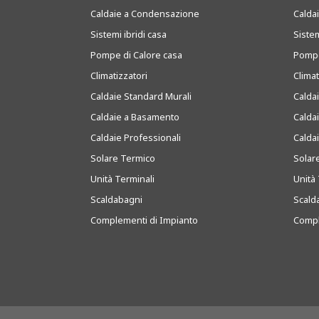
Caldaie a Condensazione
Caldai
Sistemi ibridi casa
Sistem
Pompe di Calore casa
Pompe
Climatizzatori
Clima
Caldaie Standard Murali
Calda
Caldaie a Basamento
Calda
Caldaie Professionali
Calda
Solare Termico
Solar
Unità Terminali
Unità 
Scaldabagni
Scald
Complementi di Impianto
Compl