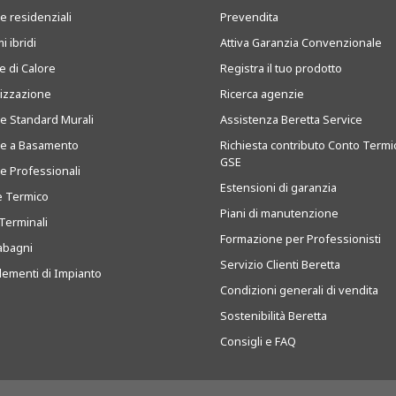
e residenziali
Prevendita
i ibridi
Attiva Garanzia Convenzionale
 di Calore
Registra il tuo prodotto
tizzazione
Ricerca agenzie
ie Standard Murali
Assistenza Beretta Service
ie a Basamento
Richiesta contributo Conto Termi
GSE
ie Professionali
Estensioni di garanzia
e Termico
Piani di manutenzione
Terminali
Formazione per Professionisti
abagni
Servizio Clienti Beretta
ementi di Impianto
Condizioni generali di vendita
Sostenibilità Beretta
Consigli e FAQ