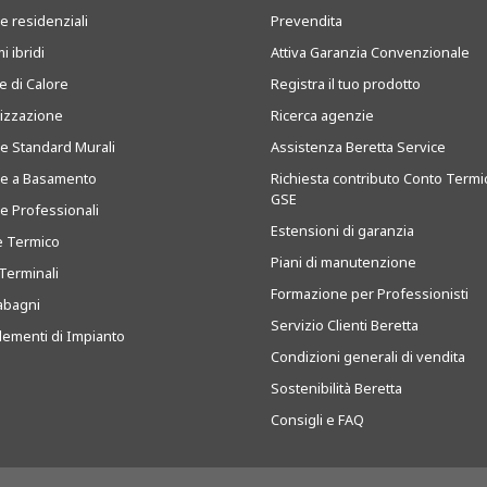
e residenziali
Prevendita
i ibridi
Attiva Garanzia Convenzionale
 di Calore
Registra il tuo prodotto
tizzazione
Ricerca agenzie
ie Standard Murali
Assistenza Beretta Service
ie a Basamento
Richiesta contributo Conto Termi
GSE
ie Professionali
Estensioni di garanzia
e Termico
Piani di manutenzione
Terminali
Formazione per Professionisti
abagni
Servizio Clienti Beretta
ementi di Impianto
Condizioni generali di vendita
Sostenibilità Beretta
Consigli e FAQ