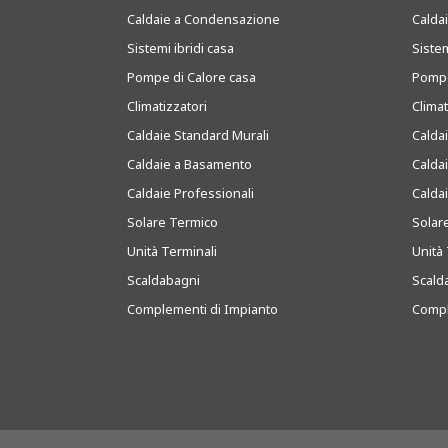
Caldaie a Condensazione
Caldai
Sistemi ibridi casa
Sistem
Pompe di Calore casa
Pompe
Climatizzatori
Clima
Caldaie Standard Murali
Calda
Caldaie a Basamento
Calda
Caldaie Professionali
Calda
Solare Termico
Solar
Unità Terminali
Unità 
Scaldabagni
Scald
Complementi di Impianto
Compl