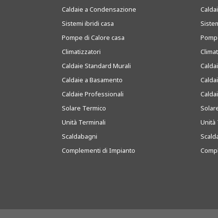
Caldaie a Condensazione
Caldai
Sistemi ibridi casa
Sistem
Pompe di Calore casa
Pompe
Climatizzatori
Clima
Caldaie Standard Murali
Calda
Caldaie a Basamento
Calda
Caldaie Professionali
Calda
Solare Termico
Solar
Unità Terminali
Unità 
Scaldabagni
Scald
Complementi di Impianto
Compl