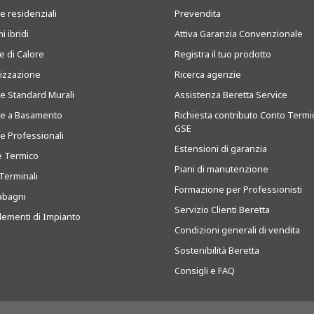
e residenziali
Prevendita
i ibridi
Attiva Garanzia Convenzionale
 di Calore
Registra il tuo prodotto
tizzazione
Ricerca agenzie
ie Standard Murali
Assistenza Beretta Service
ie a Basamento
Richiesta contributo Conto Termi
GSE
ie Professionali
Estensioni di garanzia
e Termico
Piani di manutenzione
Terminali
Formazione per Professionisti
abagni
Servizio Clienti Beretta
ementi di Impianto
Condizioni generali di vendita
Sostenibilità Beretta
Consigli e FAQ