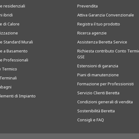
e residenziali
Prevendita
i ibridi
Attiva Garanzia Convenzionale
 di Calore
Registra il tuo prodotto
tizzazione
Ricerca agenzie
ie Standard Murali
Assistenza Beretta Service
ie a Basamento
Richiesta contributo Conto Termi
GSE
ie Professionali
Estensioni di garanzia
e Termico
Piani di manutenzione
Terminali
Formazione per Professionisti
abagni
Servizio Clienti Beretta
ementi di Impianto
Condizioni generali di vendita
Sostenibilità Beretta
Consigli e FAQ