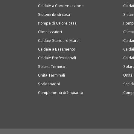
Caldaie a Condensazione
Caldai
Sistemi ibridi casa
Sistem
Pompe di Calore casa
Pompe
Climatizzatori
Clima
Caldaie Standard Murali
Calda
Caldaie a Basamento
Calda
Caldaie Professionali
Calda
Solare Termico
Solar
Unità Terminali
Unità 
Scaldabagni
Scald
Complementi di Impianto
Compl