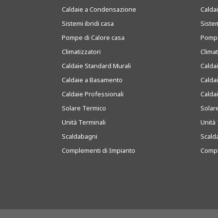
Caldaie a Condensazione
Caldai
Sistemi ibridi casa
Sistem
Pompe di Calore casa
Pompe
Climatizzatori
Clima
Caldaie Standard Murali
Calda
Caldaie a Basamento
Calda
Caldaie Professionali
Calda
Solare Termico
Solar
Unità Terminali
Unità 
Scaldabagni
Scald
Complementi di Impianto
Compl