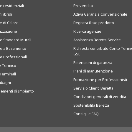
e residenziali
Prevendita
i ibridi
Attiva Garanzia Convenzionale
 di Calore
Registra il tuo prodotto
tizzazione
Ricerca agenzie
ie Standard Murali
Assistenza Beretta Service
ie a Basamento
Richiesta contributo Conto Termi
GSE
ie Professionali
Estensioni di garanzia
e Termico
Piani di manutenzione
Terminali
Formazione per Professionisti
abagni
Servizio Clienti Beretta
ementi di Impianto
Condizioni generali di vendita
Sostenibilità Beretta
Consigli e FAQ