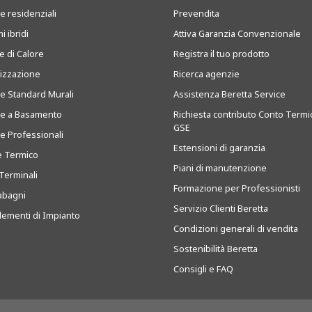
e residenziali
Prevendita
i ibridi
Attiva Garanzia Convenzionale
 di Calore
Registra il tuo prodotto
tizzazione
Ricerca agenzie
ie Standard Murali
Assistenza Beretta Service
ie a Basamento
Richiesta contributo Conto Termi
GSE
ie Professionali
Estensioni di garanzia
e Termico
Piani di manutenzione
Terminali
Formazione per Professionisti
abagni
Servizio Clienti Beretta
ementi di Impianto
Condizioni generali di vendita
Sostenibilità Beretta
Consigli e FAQ