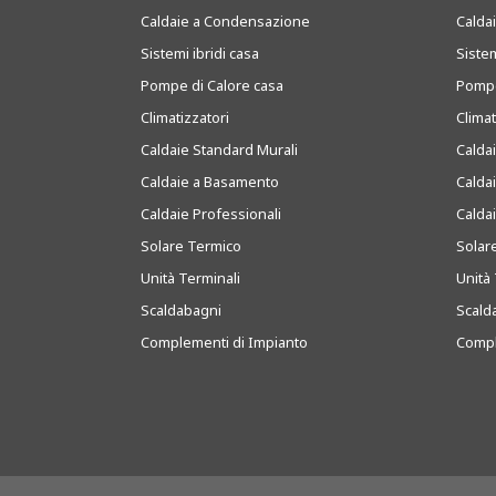
Caldaie a Condensazione
Caldai
Sistemi ibridi casa
Sistem
Pompe di Calore casa
Pompe
Climatizzatori
Clima
Caldaie Standard Murali
Calda
Caldaie a Basamento
Calda
Caldaie Professionali
Calda
Solare Termico
Solar
Unità Terminali
Unità 
Scaldabagni
Scald
Complementi di Impianto
Compl