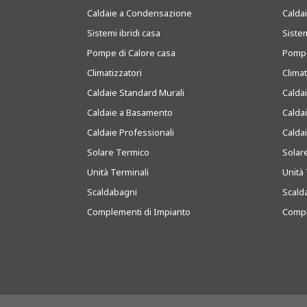
Caldaie a Condensazione
Caldai
Sistemi ibridi casa
Sistem
Pompe di Calore casa
Pompe
Climatizzatori
Clima
Caldaie Standard Murali
Calda
Caldaie a Basamento
Calda
Caldaie Professionali
Calda
Solare Termico
Solar
Unità Terminali
Unità 
Scaldabagni
Scald
Complementi di Impianto
Compl