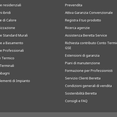
e residenziali
Prevendita
i ibridi
Attiva Garanzia Convenzionale
 di Calore
Registra il tuo prodotto
tizzazione
Ricerca agenzie
ie Standard Murali
Assistenza Beretta Service
ie a Basamento
Richiesta contributo Conto Termi
GSE
ie Professionali
Estensioni di garanzia
e Termico
Piani di manutenzione
Terminali
Formazione per Professionisti
abagni
Servizio Clienti Beretta
ementi di Impianto
Condizioni generali di vendita
Sostenibilità Beretta
Consigli e FAQ