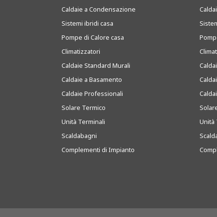
Caldaie a Condensazione
Caldai
Sistemi ibridi casa
Sistem
Pompe di Calore casa
Pompe
Climatizzatori
Clima
Caldaie Standard Murali
Calda
Caldaie a Basamento
Calda
Caldaie Professionali
Calda
Solare Termico
Solar
Unità Terminali
Unità 
Scaldabagni
Scald
Complementi di Impianto
Compl