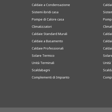
Caldaie a Condensazione
Caldai
Sistemi ibridi casa
Sistem
Pompe di Calore casa
Pompe
Climatizzatori
Clima
Caldaie Standard Murali
Calda
Caldaie a Basamento
Calda
Caldaie Professionali
Calda
Solare Termico
Solar
Unità Terminali
Unità 
Scaldabagni
Scald
Complementi di Impianto
Compl