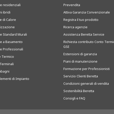
e residenziali
Prevendita
i ibridi
Attiva Garanzia Convenzionale
 di Calore
Registra il tuo prodotto
tizzazione
Ricerca agenzie
ie Standard Murali
Assistenza Beretta Service
ie a Basamento
Richiesta contributo Conto Termi
GSE
ie Professionali
Estensioni di garanzia
e Termico
Piani di manutenzione
Terminali
Formazione per Professionisti
abagni
Servizio Clienti Beretta
ementi di Impianto
Condizioni generali di vendita
Sostenibilità Beretta
Consigli e FAQ