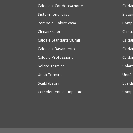
Caldaie a Condensazione
Caldai
Sistemi ibridi casa
Sistem
Pompe di Calore casa
Pompe
Climatizzatori
Clima
Caldaie Standard Murali
Calda
Caldaie a Basamento
Calda
Caldaie Professionali
Calda
Solare Termico
Solar
Unità Terminali
Unità 
Scaldabagni
Scald
Complementi di Impianto
Compl