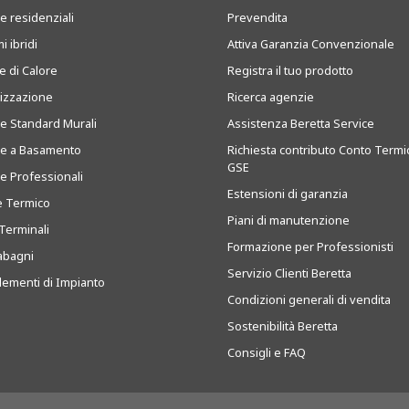
e residenziali
Prevendita
i ibridi
Attiva Garanzia Convenzionale
 di Calore
Registra il tuo prodotto
tizzazione
Ricerca agenzie
ie Standard Murali
Assistenza Beretta Service
ie a Basamento
Richiesta contributo Conto Termi
GSE
ie Professionali
Estensioni di garanzia
e Termico
Piani di manutenzione
Terminali
Formazione per Professionisti
abagni
Servizio Clienti Beretta
ementi di Impianto
Condizioni generali di vendita
Sostenibilità Beretta
Consigli e FAQ