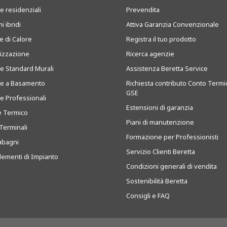
e residenziali
Prevendita
i ibridi
Attiva Garanzia Convenzionale
 di Calore
Registra il tuo prodotto
tizzazione
Ricerca agenzie
ie Standard Murali
Assistenza Beretta Service
ie a Basamento
Richiesta contributo Conto Termi
GSE
ie Professionali
Estensioni di garanzia
e Termico
Piani di manutenzione
Terminali
Formazione per Professionisti
abagni
Servizio Clienti Beretta
ementi di Impianto
Condizioni generali di vendita
Sostenibilità Beretta
Consigli e FAQ