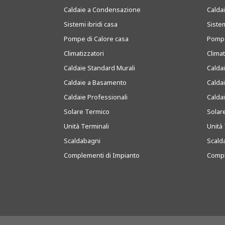
Caldaie a Condensazione
Caldai
Sistemi ibridi casa
Sistem
Pompe di Calore casa
Pompe
Climatizzatori
Clima
Caldaie Standard Murali
Calda
Caldaie a Basamento
Calda
Caldaie Professionali
Calda
Solare Termico
Solar
Unità Terminali
Unità 
Scaldabagni
Scald
Complementi di Impianto
Compl