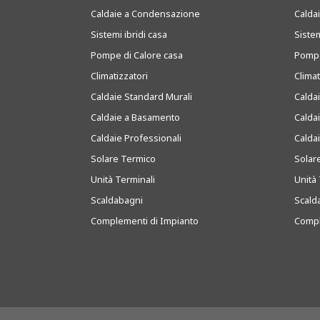
Caldaie a Condensazione
Caldai
Sistemi ibridi casa
Sistem
Pompe di Calore casa
Pompe
Climatizzatori
Clima
Caldaie Standard Murali
Calda
Caldaie a Basamento
Calda
Caldaie Professionali
Calda
Solare Termico
Solar
Unità Terminali
Unità 
Scaldabagni
Scald
Complementi di Impianto
Compl