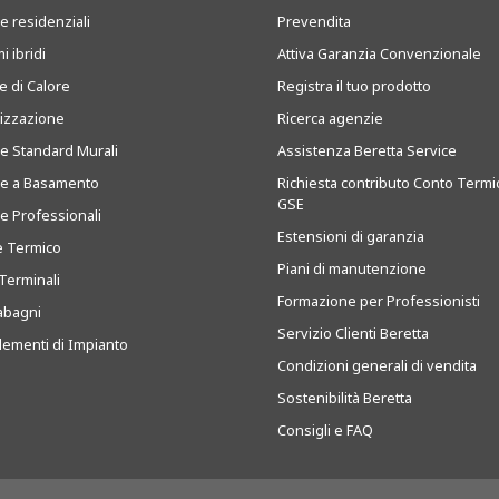
e residenziali
Prevendita
i ibridi
Attiva Garanzia Convenzionale
 di Calore
Registra il tuo prodotto
tizzazione
Ricerca agenzie
ie Standard Murali
Assistenza Beretta Service
ie a Basamento
Richiesta contributo Conto Termi
GSE
ie Professionali
Estensioni di garanzia
e Termico
Piani di manutenzione
Terminali
Formazione per Professionisti
abagni
Servizio Clienti Beretta
ementi di Impianto
Condizioni generali di vendita
Sostenibilità Beretta
Consigli e FAQ