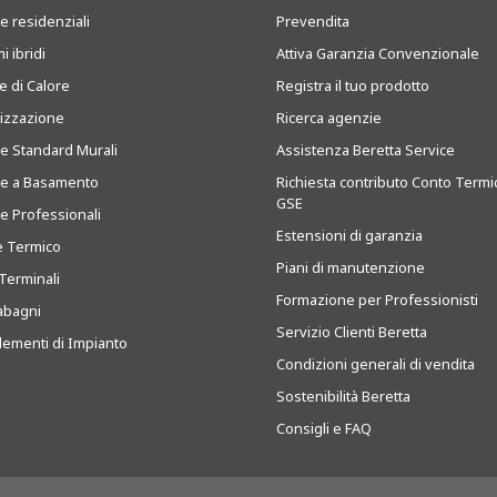
e residenziali
Prevendita
i ibridi
Attiva Garanzia Convenzionale
 di Calore
Registra il tuo prodotto
tizzazione
Ricerca agenzie
ie Standard Murali
Assistenza Beretta Service
ie a Basamento
Richiesta contributo Conto Termi
GSE
ie Professionali
Estensioni di garanzia
e Termico
Piani di manutenzione
Terminali
Formazione per Professionisti
abagni
Servizio Clienti Beretta
ementi di Impianto
Condizioni generali di vendita
Sostenibilità Beretta
Consigli e FAQ