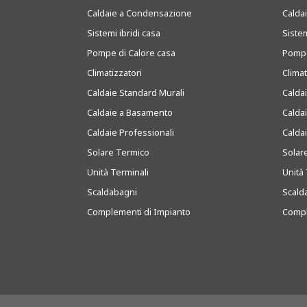
Caldaie a Condensazione
Caldai
Sistemi ibridi casa
Sistem
Pompe di Calore casa
Pompe
Climatizzatori
Clima
Caldaie Standard Murali
Calda
Caldaie a Basamento
Calda
Caldaie Professionali
Calda
Solare Termico
Solar
Unità Terminali
Unità 
Scaldabagni
Scald
Complementi di Impianto
Compl