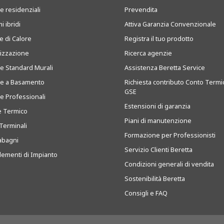
e residenziali
Prevendita
i ibridi
Attiva Garanzia Convenzionale
 di Calore
Registra il tuo prodotto
tizzazione
Ricerca agenzie
ie Standard Murali
Assistenza Beretta Service
ie a Basamento
Richiesta contributo Conto Termi
GSE
ie Professionali
Estensioni di garanzia
e Termico
Piani di manutenzione
Terminali
Formazione per Professionisti
abagni
Servizio Clienti Beretta
ementi di Impianto
Condizioni generali di vendita
Sostenibilità Beretta
Consigli e FAQ