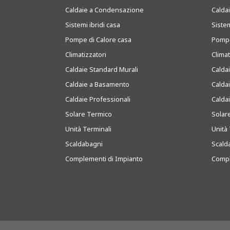
Caldaie a Condensazione
Caldai
Sistemi ibridi casa
Sistem
Pompe di Calore casa
Pompe
Climatizzatori
Clima
Caldaie Standard Murali
Calda
Caldaie a Basamento
Calda
Caldaie Professionali
Calda
Solare Termico
Solar
Unità Terminali
Unità 
Scaldabagni
Scald
Complementi di Impianto
Compl