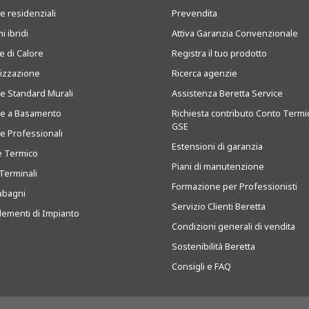
e residenziali
Prevendita
i ibridi
Attiva Garanzia Convenzionale
 di Calore
Registra il tuo prodotto
tizzazione
Ricerca agenzie
ie Standard Murali
Assistenza Beretta Service
ie a Basamento
Richiesta contributo Conto Termi
GSE
ie Professionali
Estensioni di garanzia
e Termico
Piani di manutenzione
Terminali
Formazione per Professionisti
abagni
Servizio Clienti Beretta
ementi di Impianto
Condizioni generali di vendita
Sostenibilità Beretta
Consigli e FAQ