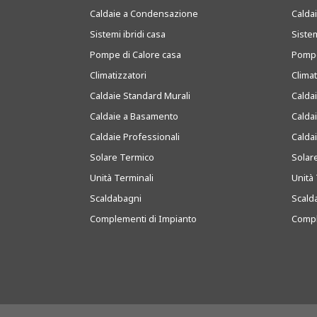
Caldaie a Condensazione
Caldai
Sistemi ibridi casa
Sistem
Pompe di Calore casa
Pompe
Climatizzatori
Clima
Caldaie Standard Murali
Calda
Caldaie a Basamento
Calda
Caldaie Professionali
Calda
Solare Termico
Solar
Unità Terminali
Unità 
Scaldabagni
Scald
Complementi di Impianto
Compl