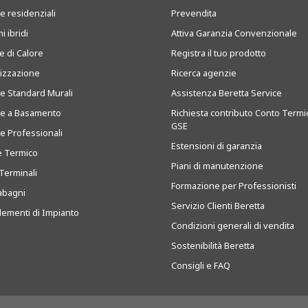
e residenziali
Prevendita
i ibridi
Attiva Garanzia Convenzionale
 di Calore
Registra il tuo prodotto
tizzazione
Ricerca agenzie
ie Standard Murali
Assistenza Beretta Service
ie a Basamento
Richiesta contributo Conto Termi
GSE
ie Professionali
Estensioni di garanzia
e Termico
Piani di manutenzione
Terminali
Formazione per Professionisti
abagni
Servizio Clienti Beretta
ementi di Impianto
Condizioni generali di vendita
Sostenibilità Beretta
Consigli e FAQ