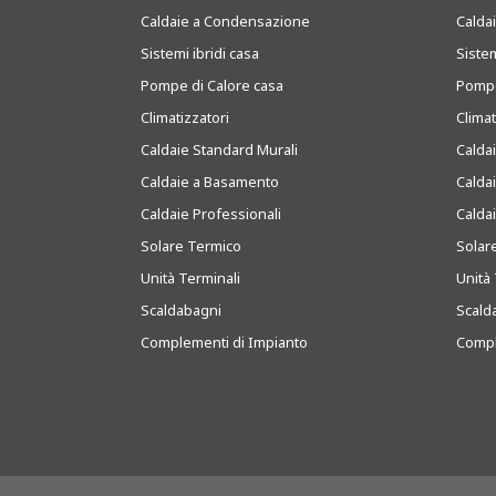
Caldaie a Condensazione
Caldai
Sistemi ibridi casa
Sistem
Pompe di Calore casa
Pompe
Climatizzatori
Clima
Caldaie Standard Murali
Calda
Caldaie a Basamento
Calda
Caldaie Professionali
Calda
Solare Termico
Solar
Unità Terminali
Unità 
Scaldabagni
Scald
Complementi di Impianto
Compl