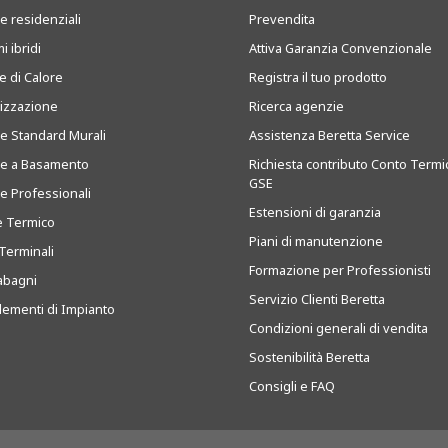
e residenziali
Prevendita
i ibridi
Attiva Garanzia Convenzionale
 di Calore
Registra il tuo prodotto
tizzazione
Ricerca agenzie
ie Standard Murali
Assistenza Beretta Service
ie a Basamento
Richiesta contributo Conto Termi
GSE
ie Professionali
Estensioni di garanzia
e Termico
Piani di manutenzione
Terminali
Formazione per Professionisti
abagni
Servizio Clienti Beretta
ementi di Impianto
Condizioni generali di vendita
Sostenibilità Beretta
Consigli e FAQ