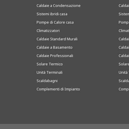
Caldaie a Condensazione
Caldai
Sistemi ibridi casa
Sistem
Pompe di Calore casa
Pompe
Climatizzatori
Clima
Caldaie Standard Murali
Calda
Caldaie a Basamento
Calda
Caldaie Professionali
Calda
Solare Termico
Solar
Unità Terminali
Unità 
Scaldabagni
Scald
Complementi di Impianto
Compl