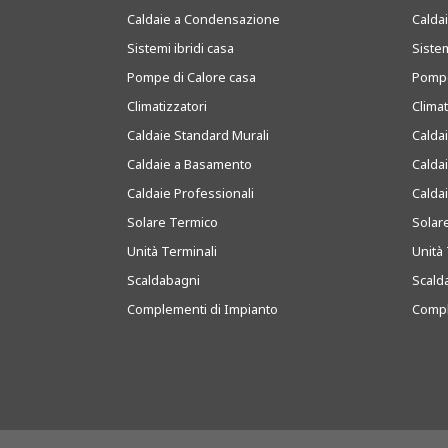
Caldaie a Condensazione
Caldai
Sistemi ibridi casa
Sistem
Pompe di Calore casa
Pompe
Climatizzatori
Clima
Caldaie Standard Murali
Calda
Caldaie a Basamento
Calda
Caldaie Professionali
Calda
Solare Termico
Solar
Unità Terminali
Unità 
Scaldabagni
Scald
Complementi di Impianto
Compl