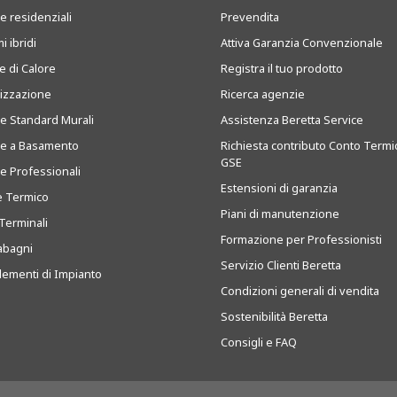
e residenziali
Prevendita
i ibridi
Attiva Garanzia Convenzionale
 di Calore
Registra il tuo prodotto
tizzazione
Ricerca agenzie
ie Standard Murali
Assistenza Beretta Service
ie a Basamento
Richiesta contributo Conto Termi
GSE
ie Professionali
Estensioni di garanzia
e Termico
Piani di manutenzione
Terminali
Formazione per Professionisti
abagni
Servizio Clienti Beretta
ementi di Impianto
Condizioni generali di vendita
Sostenibilità Beretta
Consigli e FAQ