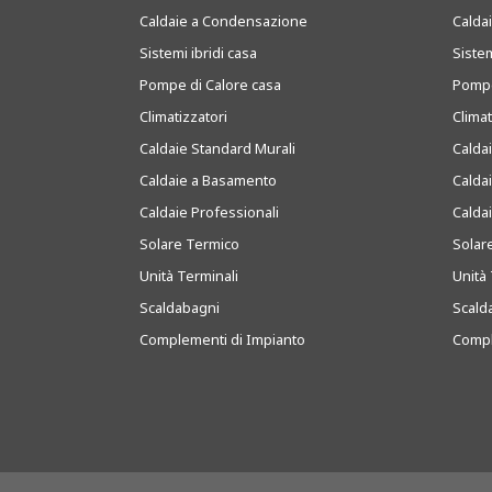
Caldaie a Condensazione
Caldai
Sistemi ibridi casa
Sistem
Pompe di Calore casa
Pompe
Climatizzatori
Clima
Caldaie Standard Murali
Calda
Caldaie a Basamento
Calda
Caldaie Professionali
Calda
Solare Termico
Solar
Unità Terminali
Unità 
Scaldabagni
Scald
Complementi di Impianto
Compl