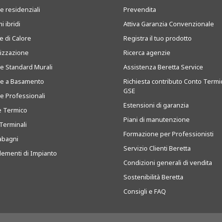
e residenziali
Prevendita
i ibridi
Attiva Garanzia Convenzionale
 di Calore
Registra il tuo prodotto
tizzazione
Ricerca agenzie
ie Standard Murali
Assistenza Beretta Service
ie a Basamento
Richiesta contributo Conto Termi
GSE
ie Professionali
Estensioni di garanzia
e Termico
Piani di manutenzione
Terminali
Formazione per Professionisti
abagni
Servizio Clienti Beretta
ementi di Impianto
Condizioni generali di vendita
Sostenibilità Beretta
Consigli e FAQ