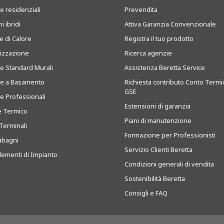
e residenziali
Prevendita
i ibridi
Attiva Garanzia Convenzionale
 di Calore
Registra il tuo prodotto
tizzazione
Ricerca agenzie
ie Standard Murali
Assistenza Beretta Service
ie a Basamento
Richiesta contributo Conto Termi
GSE
ie Professionali
Estensioni di garanzia
e Termico
Piani di manutenzione
Terminali
Formazione per Professionisti
abagni
Servizio Clienti Beretta
ementi di Impianto
Condizioni generali di vendita
Sostenibilità Beretta
Consigli e FAQ