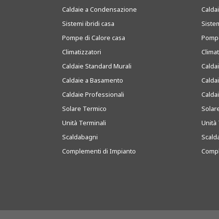
Caldaie a Condensazione
Caldai
Sistemi ibridi casa
Sistem
Pompe di Calore casa
Pompe
Climatizzatori
Clima
Caldaie Standard Murali
Calda
Caldaie a Basamento
Calda
Caldaie Professionali
Calda
Solare Termico
Solar
Unità Terminali
Unità 
Scaldabagni
Scald
Complementi di Impianto
Compl