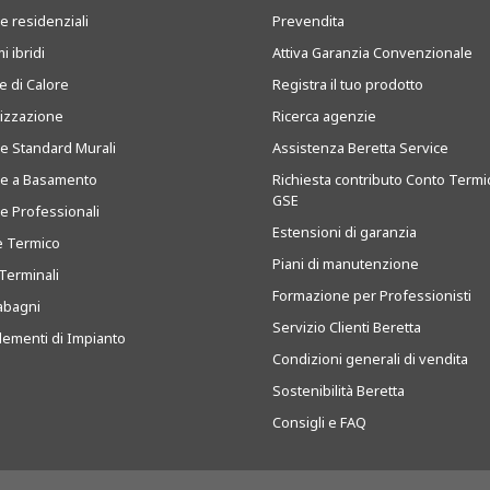
e residenziali
Prevendita
i ibridi
Attiva Garanzia Convenzionale
 di Calore
Registra il tuo prodotto
tizzazione
Ricerca agenzie
ie Standard Murali
Assistenza Beretta Service
ie a Basamento
Richiesta contributo Conto Termi
GSE
ie Professionali
Estensioni di garanzia
e Termico
Piani di manutenzione
Terminali
Formazione per Professionisti
abagni
Servizio Clienti Beretta
ementi di Impianto
Condizioni generali di vendita
Sostenibilità Beretta
Consigli e FAQ