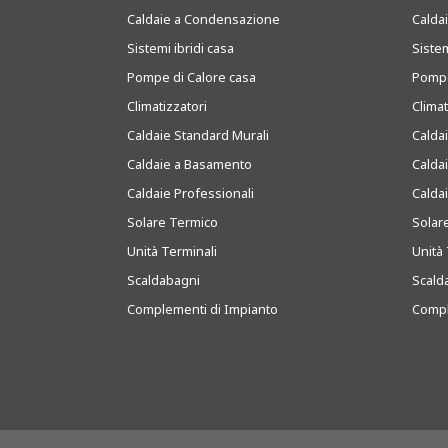
Caldaie a Condensazione
Caldai
Sistemi ibridi casa
Sistem
Pompe di Calore casa
Pompe
Climatizzatori
Clima
Caldaie Standard Murali
Calda
Caldaie a Basamento
Calda
Caldaie Professionali
Calda
Solare Termico
Solar
Unità Terminali
Unità 
Scaldabagni
Scald
Complementi di Impianto
Compl