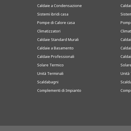
Caldaie a Condensazione
Caldai
Sistemi ibridi casa
Sistem
Pompe di Calore casa
Pompe
Climatizzatori
Clima
Caldaie Standard Murali
Calda
Caldaie a Basamento
Calda
Caldaie Professionali
Calda
Solare Termico
Solar
Unità Terminali
Unità 
Scaldabagni
Scald
Complementi di Impianto
Compl