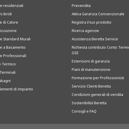
e residenziali
Prevendita
i ibridi
Attiva Garanzia Convenzionale
 di Calore
Registra il tuo prodotto
tizzazione
Ricerca agenzie
ie Standard Murali
Assistenza Beretta Service
ie a Basamento
Richiesta contributo Conto Termi
GSE
ie Professionali
Estensioni di garanzia
e Termico
Piani di manutenzione
Terminali
Formazione per Professionisti
abagni
Servizio Clienti Beretta
ementi di Impianto
Condizioni generali di vendita
Sostenibilità Beretta
Consigli e FAQ