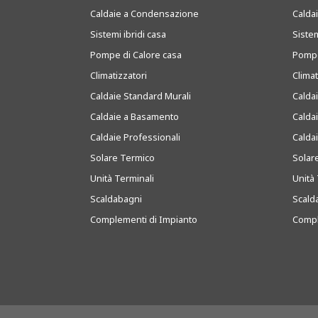
Caldaie a Condensazione
Caldai
Sistemi ibridi casa
Sistem
Pompe di Calore casa
Pompe
Climatizzatori
Clima
Caldaie Standard Murali
Calda
Caldaie a Basamento
Calda
Caldaie Professionali
Calda
Solare Termico
Solar
Unità Terminali
Unità 
Scaldabagni
Scald
Complementi di Impianto
Compl