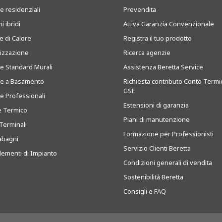
e residenziali
Prevendita
i ibridi
Attiva Garanzia Convenzionale
 di Calore
Registra il tuo prodotto
tizzazione
Ricerca agenzie
ie Standard Murali
Assistenza Beretta Service
ie a Basamento
Richiesta contributo Conto Termi
GSE
ie Professionali
Estensioni di garanzia
e Termico
Piani di manutenzione
Terminali
Formazione per Professionisti
abagni
Servizio Clienti Beretta
ementi di Impianto
Condizioni generali di vendita
Sostenibilità Beretta
Consigli e FAQ