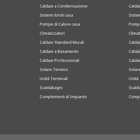
Caldaie a Condensazione
Caldai
Sistemi ibridi casa
Sistem
Pompe di Calore casa
Pompe
Climatizzatori
Clima
Caldaie Standard Murali
Calda
Caldaie a Basamento
Calda
Caldaie Professionali
Calda
Solare Termico
Solar
Unità Terminali
Unità 
Scaldabagni
Scald
Complementi di Impianto
Compl