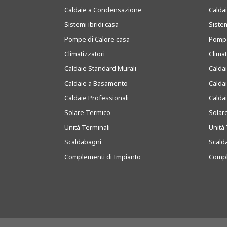
Caldaie a Condensazione
Caldai
Sistemi ibridi casa
Sistem
Pompe di Calore casa
Pompe
Climatizzatori
Clima
Caldaie Standard Murali
Calda
Caldaie a Basamento
Calda
Caldaie Professionali
Calda
Solare Termico
Solar
Unità Terminali
Unità 
Scaldabagni
Scald
Complementi di Impianto
Compl