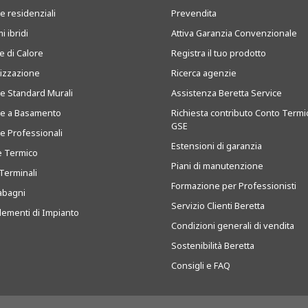
e residenziali
Prevendita
i ibridi
Attiva Garanzia Convenzionale
 di Calore
Registra il tuo prodotto
tizzazione
Ricerca agenzie
ie Standard Murali
Assistenza Beretta Service
ie a Basamento
Richiesta contributo Conto Termi
GSE
ie Professionali
Estensioni di garanzia
e Termico
Piani di manutenzione
Terminali
Formazione per Professionisti
abagni
Servizio Clienti Beretta
ementi di Impianto
Condizioni generali di vendita
Sostenibilità Beretta
Consigli e FAQ