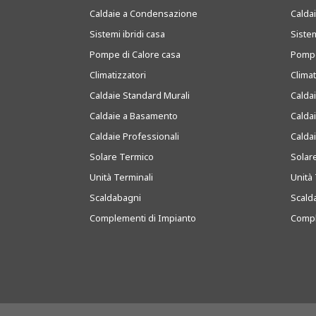
Caldaie a Condensazione
Caldai
Sistemi ibridi casa
Sistem
Pompe di Calore casa
Pompe
Climatizzatori
Clima
Caldaie Standard Murali
Calda
Caldaie a Basamento
Calda
Caldaie Professionali
Calda
Solare Termico
Solar
Unità Terminali
Unità 
Scaldabagni
Scald
Complementi di Impianto
Compl