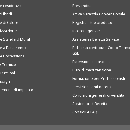
e residenziali
Prevendita
i ibridi
Attiva Garanzia Convenzionale
 di Calore
Registra il tuo prodotto
tizzazione
Ricerca agenzie
ie Standard Murali
Assistenza Beretta Service
ie a Basamento
Richiesta contributo Conto Termi
GSE
ie Professionali
Estensioni di garanzia
e Termico
Piani di manutenzione
Terminali
Formazione per Professionisti
abagni
Servizio Clienti Beretta
ementi di Impianto
Condizioni generali di vendita
Sostenibilità Beretta
Consigli e FAQ