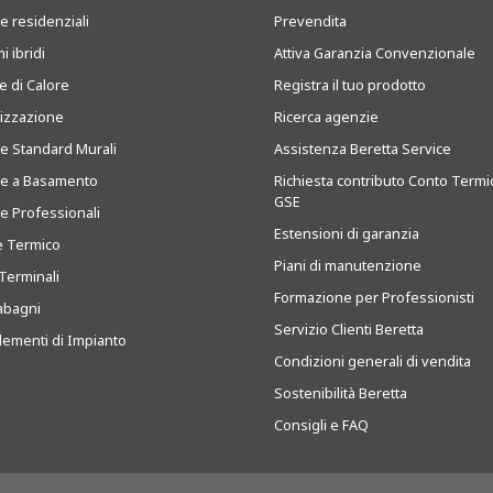
e residenziali
Prevendita
i ibridi
Attiva Garanzia Convenzionale
 di Calore
Registra il tuo prodotto
tizzazione
Ricerca agenzie
ie Standard Murali
Assistenza Beretta Service
ie a Basamento
Richiesta contributo Conto Termi
GSE
ie Professionali
Estensioni di garanzia
e Termico
Piani di manutenzione
Terminali
Formazione per Professionisti
abagni
Servizio Clienti Beretta
ementi di Impianto
Condizioni generali di vendita
Sostenibilità Beretta
Consigli e FAQ