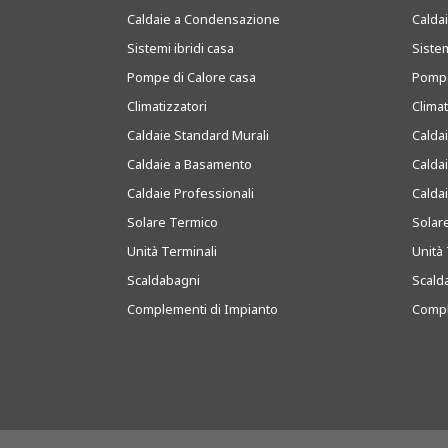
Caldaie a Condensazione
Caldai
Sistemi ibridi casa
Sistem
Pompe di Calore casa
Pompe
Climatizzatori
Clima
Caldaie Standard Murali
Calda
Caldaie a Basamento
Calda
Caldaie Professionali
Calda
Solare Termico
Solar
Unità Terminali
Unità 
Scaldabagni
Scald
Complementi di Impianto
Compl