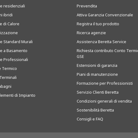
e residenziali
Prevendita
i ibridi
Attiva Garanzia Convenzionale
 di Calore
Registra il tuo prodotto
tizzazione
Ricerca agenzie
ie Standard Murali
Assistenza Beretta Service
ie a Basamento
Richiesta contributo Conto Termi
GSE
ie Professionali
Estensioni di garanzia
e Termico
Piani di manutenzione
Terminali
Formazione per Professionisti
abagni
Servizio Clienti Beretta
ementi di Impianto
Condizioni generali di vendita
Sostenibilità Beretta
Consigli e FAQ