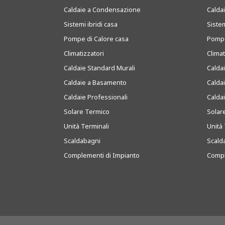
Caldaie a Condensazione
Caldai
Sistemi ibridi casa
Sistem
Pompe di Calore casa
Pompe
Climatizzatori
Clima
Caldaie Standard Murali
Calda
Caldaie a Basamento
Calda
Caldaie Professionali
Calda
Solare Termico
Solar
Unità Terminali
Unità 
Scaldabagni
Scald
Complementi di Impianto
Compl