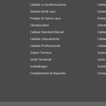
Caldaie a Condensazione
Caldai
Sistemi ibridi casa
Sistem
Pompe di Calore casa
Pompe
Climatizzatori
Clima
Caldaie Standard Murali
Calda
Caldaie a Basamento
Calda
Caldaie Professionali
Calda
Solare Termico
Solar
Unità Terminali
Unità 
Scaldabagni
Scald
Complementi di Impianto
Compl