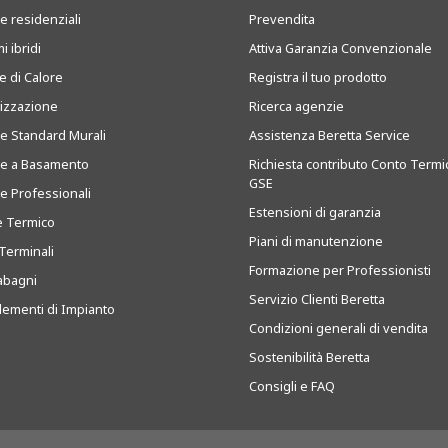
e residenziali
Prevendita
i ibridi
Attiva Garanzia Convenzionale
 di Calore
Registra il tuo prodotto
tizzazione
Ricerca agenzie
ie Standard Murali
Assistenza Beretta Service
ie a Basamento
Richiesta contributo Conto Termi
GSE
ie Professionali
Estensioni di garanzia
e Termico
Piani di manutenzione
Terminali
Formazione per Professionisti
abagni
Servizio Clienti Beretta
ementi di Impianto
Condizioni generali di vendita
Sostenibilità Beretta
Consigli e FAQ